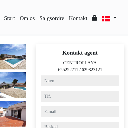
Start
Om os
Salgsordre
Kontakt
Kontakt agent
CENTROPLAYA
655252711
/
629823121
navn
tlf.
e-mail
besked