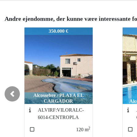
Andre ejendomme, der kunne være interessante fo
34CENTROPLAYA,XAL_138MON
34CE
395.000 €
Nyhe
Tid
Redu
eret
Alc
Previous
Alcossebre / CAP I CORP
ALVI-RF:VIPALM39-
6004-CENTROPL
2
120
m