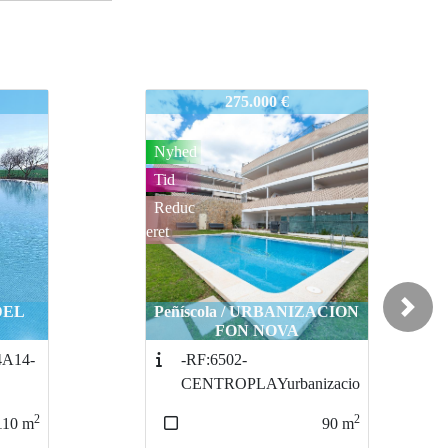
XAL_138MON
34CENTROPLAYA,XAL_138MON
450.000 €
Tid
Nyhed
Reduc
eret
ACION
Next
Peñíscola / FONT NOVA
34-CENTROPLAYA
zacio
PEÑISCOLA REN
2
2
90
m
180
m