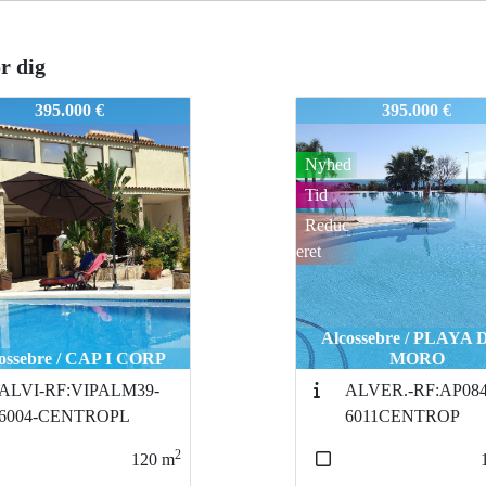
r dig
NTROPLAYA,XAL_138MON
34CENTROPLAYA,
395.000 €
275.000 €
d
Nyhed
Tid
c
Reduc
eret
ossebre / PLAYA DEL
Peñíscola / URBANIZ
MORO
FON NOVA
ALVER.-RF:AP084A14-
-RF:6502-
6011CENTROP
CENTROPLAYurbani
2
110
m