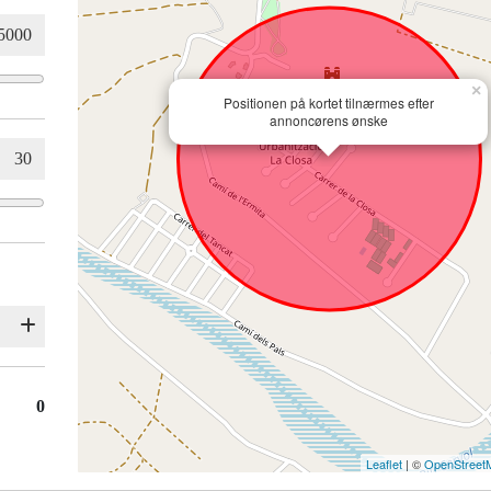
×
Positionen på kortet tilnærmes efter
annoncørens ønske
0
Leaflet
| ©
OpenStreet