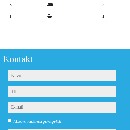
2
4
1
3
Kontakt
navn
tlf.
e-mail
Akcepter konditioner
privat politik