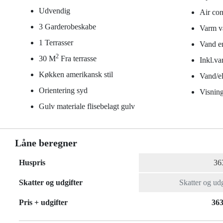
Udvendig
Air con
3 Garderobeskabe
Varm v
1 Terrasser
Vand en
2
30 M
Fra terrasse
Inkl.va
Køkken amerikansk stil
Vand/el 
Orientering syd
Visning
Gulv materiale flisebelagt gulv
Låne beregner
Huspris
Skatter og udgifter
Pris + udgifter
363