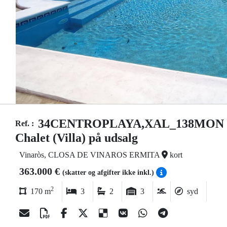
34CENTROPLAYA,XAL_138MON
Ref. :
Chalet (Villa) på udsalg
Vinaròs, CLOSA DE VINAROS ERMITA
kort
363.000 €
(skatter og afgifter ikke inkl.)
2
170 m
3
2
3
syd