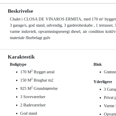
Beskrivelse
Chalet i CLOSA DE VINAROS ERMITA, med 170 m² bygget areal,
3 garage/s, god stand, udvendig, 3 garderobeskabe , 1 terrasser, 3
varme induvielt, opvarmningsenergi diesel, air condition kold/va
materiale flisebelagt gulv
Karaktestik
Boligtype
Blok
2
170 M
Bygget areal
Grønne
2
150 M
Brugbar m2
Yderligere
2
925 M
Grundstørrelse
3 Gara
3 Soveværelser
Privat 
2 Badeværelser
Varme i
God stand
Opvarm