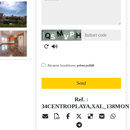
Captcha
Akcepter konditioner
privat politik
Send
Ref. :
34CENTROPLAYA,XAL_138MON