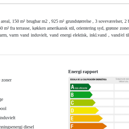
 150 m² brugbar m2 , 925 m² grundstørrelse , 3 soveværelser, 2 b
0 m² fra terrasse, køkken amerikansk stil, orientering syd, grønne zoner
rm, varm vand induvielt, vand energi elektisk, inkl.vand , vand/el tils
Energi rapport
 zoner
ge
pool
nduvielt
ningsenergi diesel