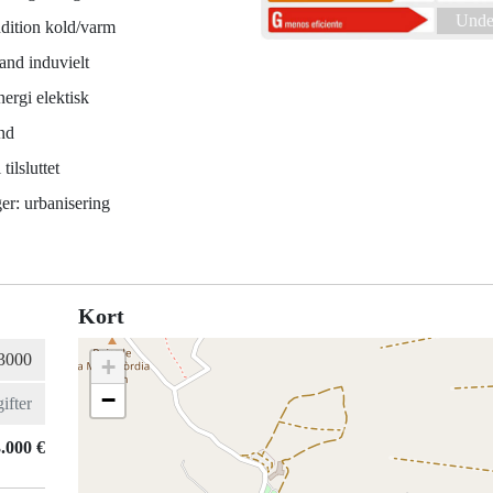
Under
dition kold/varm
and induvielt
ergi elektisk
nd
tilsluttet
er: urbanisering
Kort
+
−
.000 €