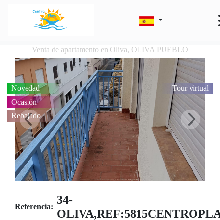
Venta de apartamento en Oliva, OLIVA PUEBLO
Novedad
Tour virtual
Ocasión
Rebajado
34-
Referencia:
OLIVA,REF:5815CENTROPL