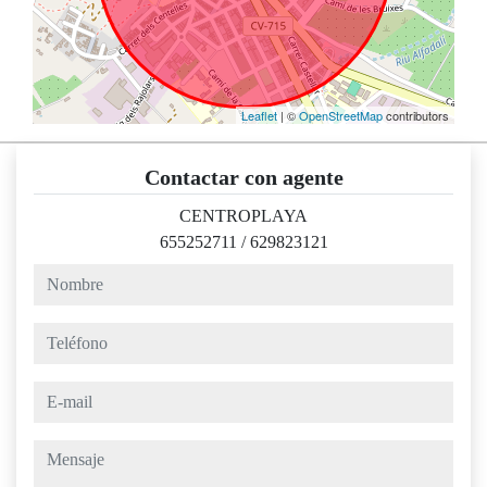
Leaflet
| ©
OpenStreetMap
contributors
Contactar con agente
CENTROPLAYA
655252711
/
629823121
nombre
teléfono
e-mail
mensaje