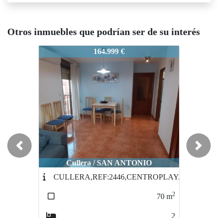
Otros inmuebles que podrían ser de su interés
4-OLIVA,REF:5815CENTROPLAY
34-OLIVA,REF:5815CENTROPLAY
34-OLI
164.999 €
100.000 €
Previous
Next
Cullera / SAN ANTONIO
Sueca / Sueca
CULLERA,REF:2446,CENTROPLAYA
34Centroplaya-Mar&sol-RF:204
2
2
70
m
154
m
2
5