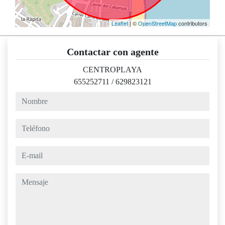
Leaflet
| ©
OpenStreetMap
contributors
Contactar con agente
CENTROPLAYA
655252711
/
629823121
nombre
teléfono
e-mail
mensaje