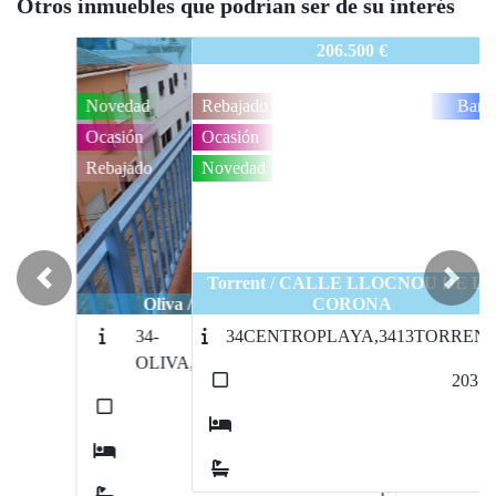
Otros inmuebles que podrían ser de su interés
CULLERA,REF:2446,CENTROPLAYA
206.500 €
Rebajado
Banco
Ocasión
Novedad
Torrent / CALLE LLOCNOU DE LA
Previous
Next
CORONA
34CENTROPLAYA,3413TORRENTE,VIV
2
203
m
4
2