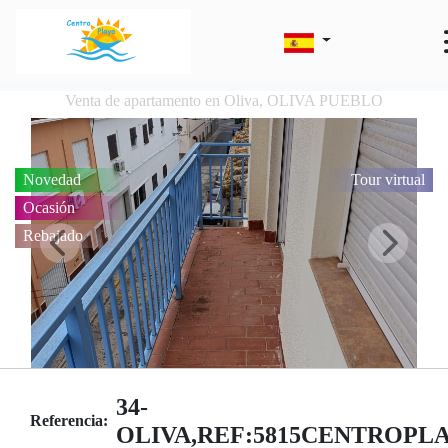
Venta de apartamento en Oliva, OLIVA PUEBLO
Novedad
Tour virtual
Ocasión
Rebajado
34-
Referencia:
OLIVA,REF:5815CENTROPL