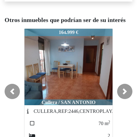
Otros inmuebles que podrían ser de su interés
4-OLIVA,REF:5815CENTROPLAY
34-OLIVA,REF:5815CENTROPLAY
34-OLI
164.999 €
100.000 €
Previous
Next
Cullera / SAN ANTONIO
Sueca / Sueca
CULLERA,REF:2446,CENTROPLAYA
34Centroplaya-Mar&sol-RF:204
2
2
70
m
154
m
2
5