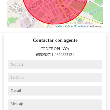
Leaflet
| ©
OpenStreetMap
contributors
Contactar con agente
CENTROPLAYA
655252711
/
629823121
nombre
teléfono
e-mail
mensaje