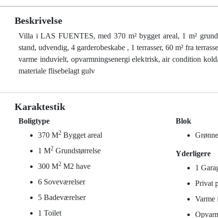
Beskrivelse
Villa i LAS FUENTES, med 370 m² bygget areal, 1 m² grundstør
stand, udvendig, 4 garderobeskabe , 1 terrasser, 60 m² fra terrass
varme induvielt, opvarmningsenergi elektrisk, air condition kold/
materiale flisebelagt gulv
Karaktestik
Boligtype
Blok
2
370 M
Bygget areal
Grønne
2
1 M
Grundstørrelse
Yderligere
2
300 M
M2 have
1 Gara
6 Soveværelser
Privat 
5 Badeværelser
Varme i
1 Toilet
Opvarm