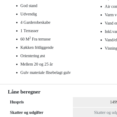
God stand
Air con
Udvendig
Varm v
4 Garderobeskabe
Vand en
1 Terrasser
Inkl.va
2
60 M
Fra terrasse
Vand/el 
Køkken fritliggende
Visning
Orientering øst
Mellem 20 og 25 år
Gulv materiale flisebelagt gulv
Låne beregner
Huspris
Skatter og udgifter