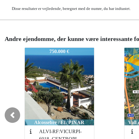
Disse resultater er vejledende, beregnet med de numre, du har indtastet.
Andre ejendomme, der kunne være interessante fo
NTROPLAYA
ALVI.RF:4349-6017-CENTROPLAYA
ALVI.RF:4349-6017-CENTROPLAYA
A
2.000.000 €
2.000.000 €
Previous
Vall d Uixó / Camí de Garrut
Vall d Uixó / Camí de Garrut
34Centroplaya-Rf:5000
34Centroplaya-Rf:5000