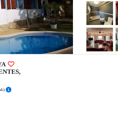
YA
UENTES,
kl.)