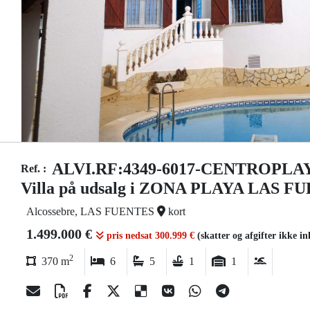
ALVI.RF:4349-6017-CENTROPLA
Ref. :
Villa på udsalg i ZONA PLAYA LAS F
Alcossebre, LAS FUENTES
kort
1.499.000 €
pris nedsat 300.999 €
(skatter og afgifter ikke in
2
370 m
6
5
1
1