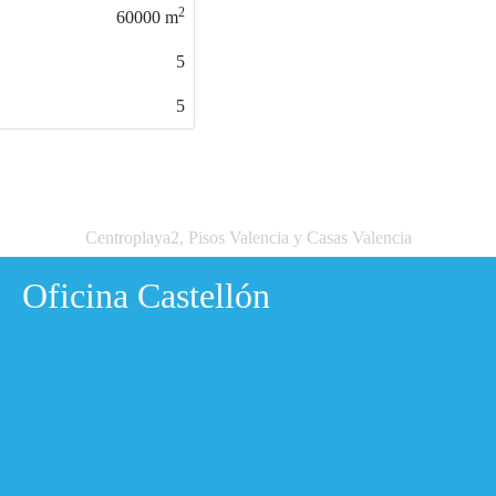
2
370
m
5
4
Centroplaya2, Pisos Valencia y Casas Valencia
Oficina Castellón