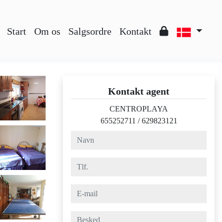
Start
Om os
Salgsordre
Kontakt
Kontakt agent
CENTROPLAYA
655252711
/
629823121
navn
tlf.
e-mail
besked