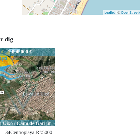
Leaflet
| ©
OpenStreet
r dig
LVI.RF:4349-6017-CENTROPLAYA
750.000 €
Alcossebre / EL PINAR
ALVI-RF:VICURPI-
6018.-CENTROPL