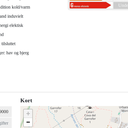
Under
dition kold/varm
and induvielt
ergi elektisk
nd
tilsluttet
er: hav og bjerg
Kort
+
−