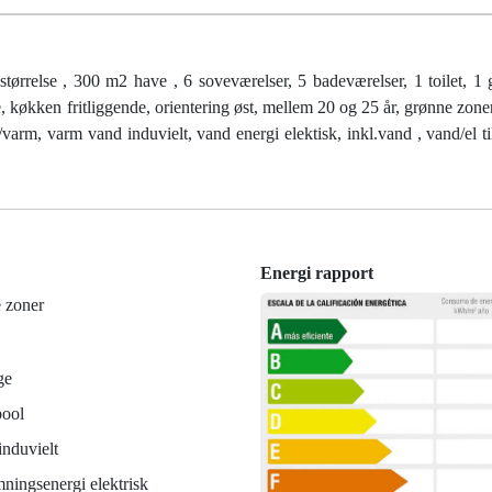
relse , 300 m2 have , 6 soveværelser, 5 badeværelser, 1 toilet, 1 
e, køkken fritliggende, orientering øst, mellem 20 og 25 år, grønne zoner
varm, varm vand induvielt, vand energi elektisk, inkl.vand , vand/el til
Energi rapport
 zoner
ge
pool
nduvielt
ningsenergi elektrisk