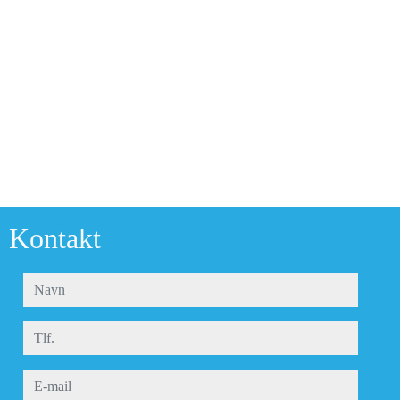
Kontakt
navn
tlf.
e-mail