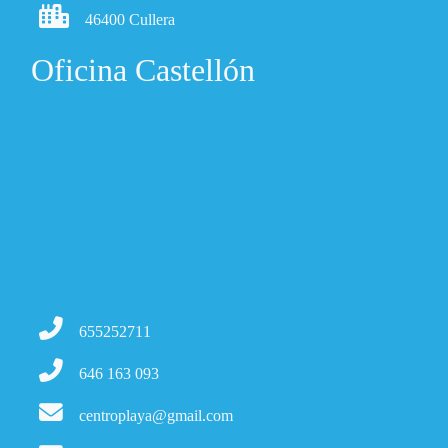
46400 Cullera
Oficina Castellón
655252711
646 163 093
centroplaya@gmail.com