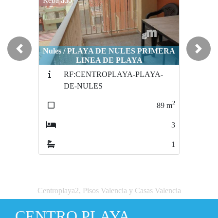
Rebajado
Nules / PLAYA DE NULES PRIMERA
Previous
Next
LINEA DE PLAYA
RF:CENTROPLAYA-PLAYA-
DE-NULES
2
89
m
3
1
Centroplaya2, Pisos Valencia y Casas Valencia
CENTRO PLAYA.