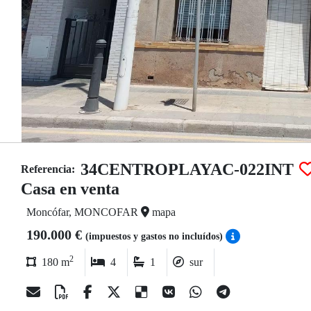
34CENTROPLAYAC-022INT
Referencia:
Casa en venta
Moncófar, MONCOFAR
mapa
190.000 €
(impuestos y gastos no incluídos)
2
180 m
4
1
sur