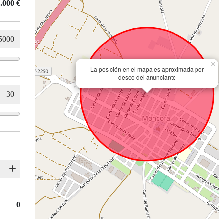
.000 €
×
La posición en el mapa es aproximada por
deseo del anunciante
0