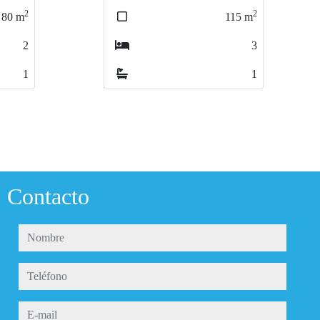
2
2
2
2
15
115
m
m
85
85
m
m
3
3
2
2
1
1
1
1
Contacto
nombre
teléfono
e-mail