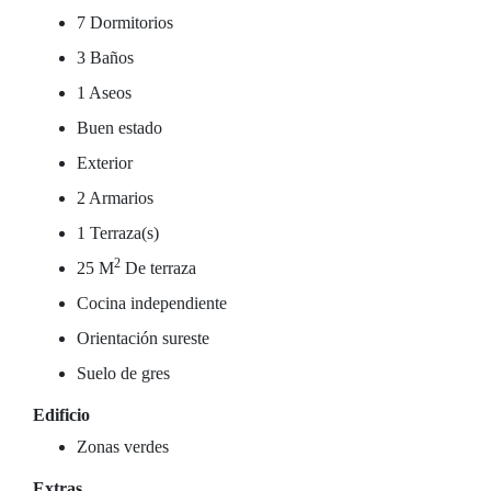
7 Dormitorios
3 Baños
1 Aseos
Buen estado
Exterior
2 Armarios
1 Terraza(s)
2
25 M
De terraza
Cocina independiente
Orientación sureste
Suelo de gres
Edificio
Zonas verdes
Extras