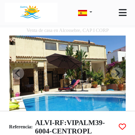
Venta de casa en Alcossebre, CAP I CORP
ALVI-RF:VIPALM39-
Referencia:
6004-CENTROPL