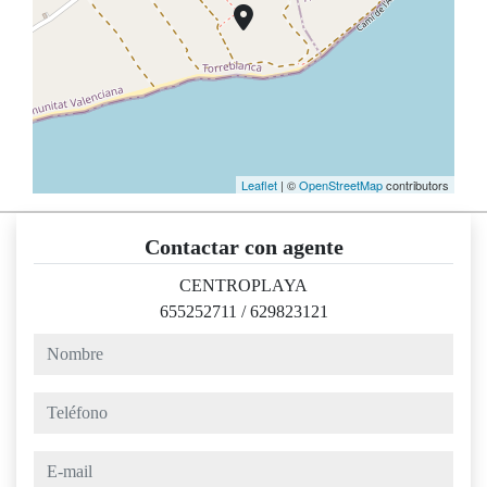
Leaflet
| ©
OpenStreetMap
contributors
Contactar con agente
CENTROPLAYA
655252711
/
629823121
nombre
teléfono
e-mail