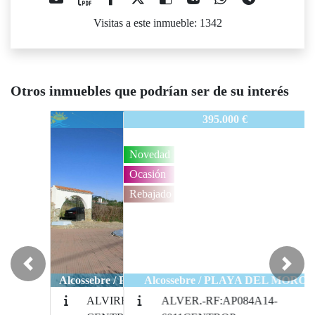
Visitas a este inmueble: 1342
Otros inmuebles que podrían ser de su interés
ALVI-RF:VIPALM39-6004-CENTROPL
395.000 €
Novedad
Ocasión
Rebajado
Previous
Next
Alcossebre / PLAYA DEL MORO
ALVER.-RF:AP084A14-