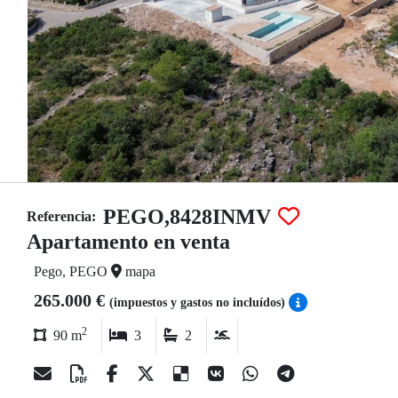
PEGO,8428INMV
Referencia:
Apartamento en venta
Pego, PEGO
mapa
265.000 €
(impuestos y gastos no incluídos)
2
90 m
3
2