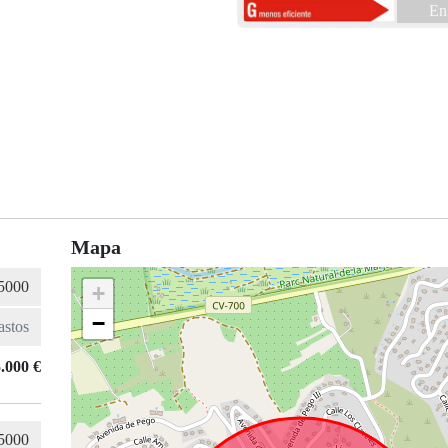
En
Mapa
+
−
.000 €