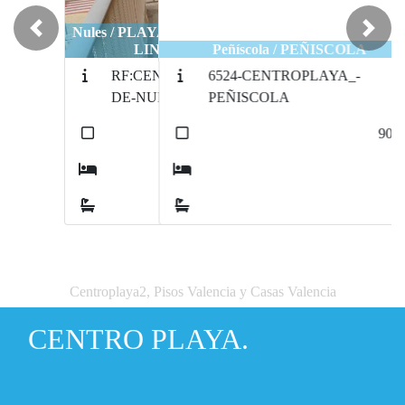
Previous
Next
Peñíscola / PEÑISCOLA
6524-CENTROPLAYA_-
PEÑISCOLA
2
90
m
2
1
Centroplaya2, Pisos Valencia y Casas Valencia
CENTRO PLAYA.