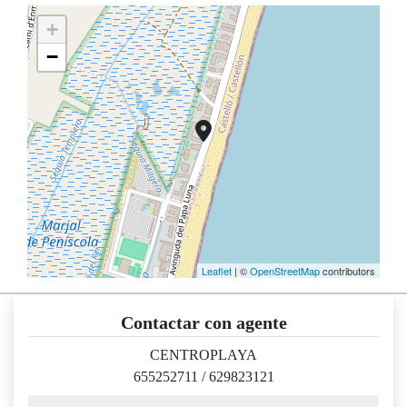
+
−
Leaflet
| ©
OpenStreetMap
contributors
Contactar con agente
CENTROPLAYA
655252711
/
629823121
nombre