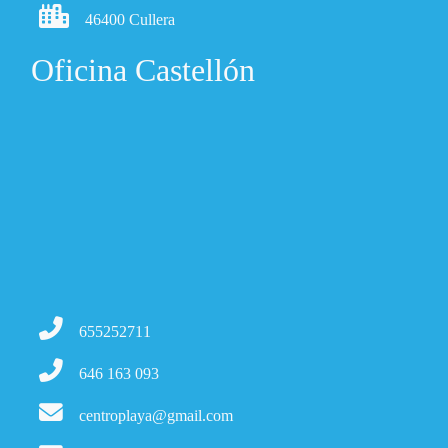
46400 Cullera
Oficina Castellón
655252711
646 163 093
centroplaya@gmail.com