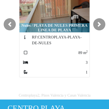
Rebajado
Nules / PLAYA DE NULES PRIMERA
Previous
Next
LINEA DE PLAYA
RF:CENTROPLAYA-PLAYA-
DE-NULES
2
89
m
3
1
Centroplaya2, Pisos Valencia y Casas Valencia
CENTRO PLAYA.