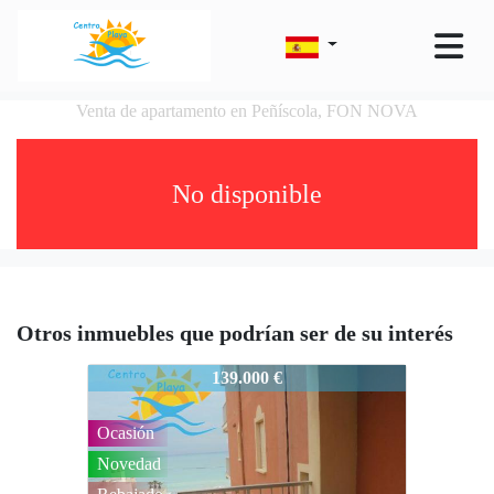
Venta de apartamento en Peñíscola, FON NOVA
No disponible
Otros inmuebles que podrían ser de su interés
34PEÑISCOLA R F - 2222 EIS -C
139.000 €
Ocasión
Novedad