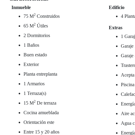
Inmueble
Edificio
2
75 M
Construidos
4 Plant
2
65 M
Útiles
Extras
2 Dormitorios
1 Garaj
1 Baños
Garaje 
Buen estado
Garaje 
Exterior
Traster
Planta entreplanta
Acepta
1 Armarios
Piscina
1 Terraza(s)
Calefac
2
15 M
De terraza
Energía
Cocina amueblada
Aire ac
Orientación este
Agua ca
Entre 15 y 20 años
Energía