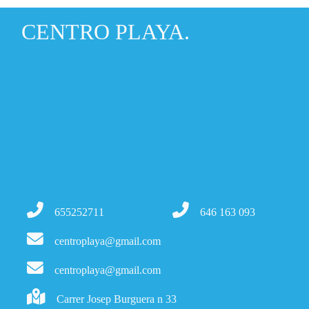
CENTRO PLAYA.
655252711
646 163 093
centroplaya@gmail.com
centroplaya@gmail.com
Carrer Josep Burguera n 33