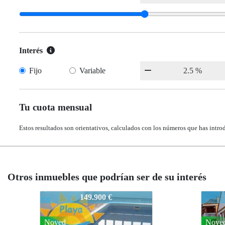
Interés
Fijo
Variable
Tu cuota mensual
Estos resultados son orientativos, calculados con los números que has intro
Otros inmuebles que podrían ser de su interés
34MONCOFAR-RF:7007-CENTROPLAYA
34MO
150.000 €
Noved
Nove