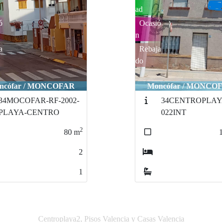
ó
a
ncófar / MONCOFAR
Moncófar / MONCO
34CENTROPLAYAC-
34Centroplaya-Int
022INT
Rf:2020
2
180
m
4
1
Centroplaya2, Pisos Valencia y Casas Valencia