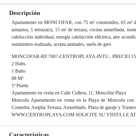
Descripción
Apartamento en MONCOFAR, con 75 m² construidos, 65 m² útiles,
armarios, 1 terraza(s), 15 m² de terraza, cocina amueblada, traste
calefacción individual, energía calefacción eléctrica, aire acondic
suministros realizada, acepta animales, suelo de gres
MONCOFAR-RF:7007-CENTROPLAYA-INTU.. PRECIO 15
2 Habs.
1 Baño
88 M²
1ª Planta
Apartamento en venta en Calle Cullera, 11, Moncófar Playa
Moncofa Apartamento en venta en la Playa de Moncofa con Pi
Comedor, Amplia Terraza, Amueblado. Plaza de garaje y Traster
WWW.CENTROPLAYA.COM SOLICITE SU VISITA LE
Características