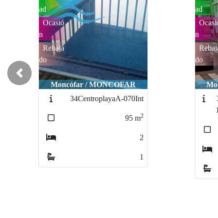
ad
ad
Ocasió
Ocasi
n
n
Rebaja
Rebaj
do
do
Previous
Moncófar / MONCOFAR
Mo
34MOCOFAR-RF-2002-
PLAYA-CENTRO
2
80
m
2
1