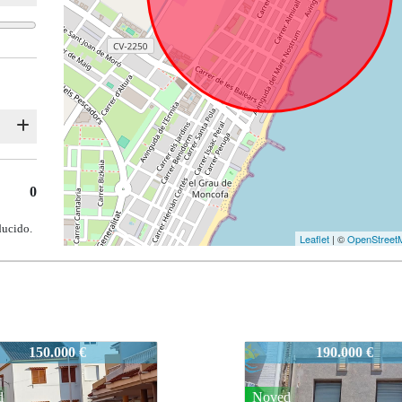
0
ducido.
Leaflet
| ©
OpenStreet
NCOFAR-RF:7007-CENTROPLAYA
34MONCOFAR-RF:
190.000 €
199.000 €
d