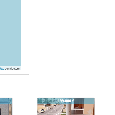
Map
contributors
7007-CENTROPLAYA
34MONCOFAR-RF:7007-CENTRO
129.000 €