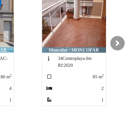
Next
FAR
Moncófar / MONCOFAR
-
34Centroplaya-Rf:3003
2
60
m
2
85
m
1
2
1
1