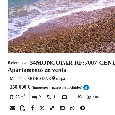
34MONCOFAR-RF:7007-CEN
Referencia:
Apartamento en venta
Moncófar, MONCOFAR
mapa
150.000 €
(impuestos y gastos no incluídos)
2
75 m
2
1
1
este