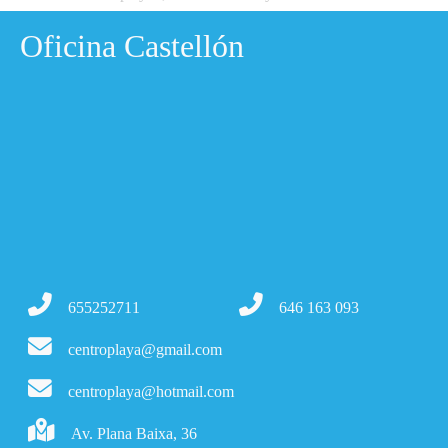
Oficina Castellón
655252711
646 163 093
centroplaya@gmail.com
centroplaya@hotmail.com
Av. Plana Baixa, 36